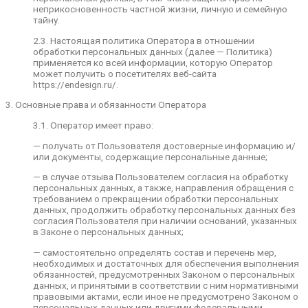
семейную тайну.
неприкосновенность частной жизни, личную и семейную
тайну.
2.3. Настоящая политика Оператора в
отношении обработки персональных данных
2.3. Настоящая политика Оператора в отношении
(далее — Политика) применяется ко всей
обработки персональных данных (далее — Политика)
информации, которую Оператор может
применяется ко всей информации, которую Оператор
получить о посетителях веб-сайта
может получить о посетителях веб-сайта
https://endesign.ru/.
https://endesign.ru/.
3. Основные права и обязанности Оператора
3. Основные права и обязанности Оператора
3.1. Оператор имеет право:
3.1. Оператор имеет право:
— получать от Пользователя достоверные
— получать от Пользователя достоверные информацию и/
информацию и/или документы, содержащие
или документы, содержащие персональные данные;
персональные данные;
— в случае отзыва Пользователем согласия на обработку
— в случае отзыва Пользователем согласия на
персональных данных, а также, направления обращения с
обработку персональных данных, а также,
требованием о прекращении обработки персональных
направления обращения с требованием о
данных, продолжить обработку персональных данных без
прекращении обработки персональных данных,
согласия Пользователя при наличии оснований, указанных
продолжить обработку персональных данных
в Законе о персональных данных;
без согласия Пользователя при наличии
оснований, указанных в Законе о персональных
— самостоятельно определять состав и перечень мер,
данных;
необходимых и достаточных для обеспечения выполнения
обязанностей, предусмотренных Законом о персональных
— самостоятельно определять состав и
данных, и принятыми в соответствии с ним нормативными
перечень мер, необходимых и достаточных для
правовыми актами, если иное не предусмотрено Законом о
обеспечения выполнения обязанностей,
персональных данных или другими федеральными