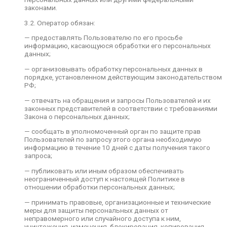
предусмотренных Законом о персональных
законами.
данных, и принятыми в соответствии с ним
нормативными правовыми актами, если иное не
3.2. Оператор обязан:
предусмотрено Законом о персональных
данных или другими федеральными законами.
— предоставлять Пользователю по его просьбе
информацию, касающуюся обработки его персональных
3.2. Оператор обязан:
данных;
— предоставлять Пользователю по его просьбе
— организовывать обработку персональных данных в
информацию, касающуюся обработки его
порядке, установленном действующим законодательством
персональных данных;
РФ;
— организовывать обработку персональных
— отвечать на обращения и запросы Пользователей и их
данных в порядке, установленном
законных представителей в соответствии с требованиями
действующим законодательством РФ;
Закона о персональных данных;
— отвечать на обращения и запросы
— сообщать в уполномоченный орган по защите прав
Пользователей и их законных представителей в
Пользователей по запросу этого органа необходимую
соответствии с требованиями Закона о
информацию в течение 10 дней с даты получения такого
персональных данных;
запроса;
— сообщать в уполномоченный орган по защите
— публиковать или иным образом обеспечивать
прав Пользователей по запросу этого органа
неограниченный доступ к настоящей Политике в
необходимую информацию в течение 10 дней с
отношении обработки персональных данных;
даты получения такого запроса;
— принимать правовые, организационные и технические
— публиковать или иным образом обеспечивать
меры для защиты персональных данных от
неограниченный доступ к настоящей Политике в
неправомерного или случайного доступа к ним,
отношении обработки персональных данных;
уничтожения, изменения, блокирования, копирования,