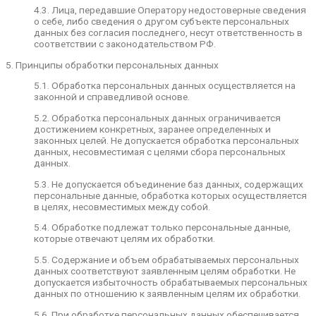
персональных данных;
4.3. Лица, передавшие Оператору недостоверные сведения
о себе, либо сведения о другом субъекте персональных
— обжаловать в уполномоченный орган по
данных без согласия последнего, несут ответственность в
защите прав Пользователей или в судебном
соответствии с законодательством РФ.
порядке неправомерные действия или
бездействие Оператора при обработке его
5. Принципы обработки персональных данных
персональных данных;
5.1. Обработка персональных данных осуществляется на
— на осуществление иных прав,
законной и справедливой основе.
предусмотренных законодательством РФ.
5.2. Обработка персональных данных ограничивается
4.2. Пользователь обязан:
достижением конкретных, заранее определенных и
законных целей. Не допускается обработка персональных
— предоставлять Оператору достоверные
данных, несовместимая с целями сбора персональных
данные о себе;
данных.
— сообщать Оператору об уточнении
5.3. Не допускается объединение баз данных, содержащих
(обновлении, изменении) своих персональных
персональные данные, обработка которых осуществляется
данных.
в целях, несовместимых между собой.
4.3. Лица, передавшие Оператору
5.4. Обработке подлежат только персональные данные,
недостоверные сведения о себе, либо сведения
которые отвечают целям их обработки.
о другом субъекте персональных данных без
согласия последнего, несут ответственность в
5.5. Содержание и объем обрабатываемых персональных
соответствии с законодательством РФ.
данных соответствуют заявленным целям обработки. Не
допускается избыточность обрабатываемых персональных
5. Принципы обработки персональных данных
данных по отношению к заявленным целям их обработки.
5.1. Обработка персональных данных
5.6. При обработке персональных данных обеспечивается