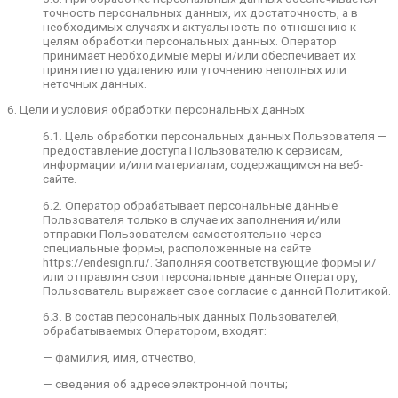
осуществляется на законной и справедливой
точность персональных данных, их достаточность, а в
основе.
необходимых случаях и актуальность по отношению к
целям обработки персональных данных. Оператор
5.2. Обработка персональных данных
принимает необходимые меры и/или обеспечивает их
ограничивается достижением конкретных,
принятие по удалению или уточнению неполных или
заранее определенных и законных целей. Не
неточных данных.
допускается обработка персональных данных,
несовместимая с целями сбора персональных
6. Цели и условия обработки персональных данных
данных.
6.1. Цель обработки персональных данных Пользователя —
5.3. Не допускается объединение баз данных,
предоставление доступа Пользователю к сервисам,
содержащих персональные данные, обработка
информации и/или материалам, содержащимся на веб-
которых осуществляется в целях,
сайте.
несовместимых между собой.
6.2. Оператор обрабатывает персональные данные
5.4. Обработке подлежат только персональные
Пользователя только в случае их заполнения и/или
данные, которые отвечают целям их обработки.
отправки Пользователем самостоятельно через
специальные формы, расположенные на сайте
5.5. Содержание и объем обрабатываемых
https://endesign.ru/. Заполняя соответствующие формы и/
персональных данных соответствуют
или отправляя свои персональные данные Оператору,
заявленным целям обработки. Не допускается
Пользователь выражает свое согласие с данной Политикой.
избыточность обрабатываемых персональных
данных по отношению к заявленным целям их
6.3. В состав персональных данных Пользователей,
обработки.
обрабатываемых Оператором, входят:
5.6. При обработке персональных данных
— фамилия, имя, отчество,
обеспечивается точность персональных данных,
их достаточность, а в необходимых случаях и
— сведения об адресе электронной почты;
актуальность по отношению к целям обработки