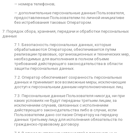
персональных данных. Оператор принимает
— номера телефонов;
необходимые меры и/или обеспечивает их
принятие по удалению или уточнению неполных
— дополнительные персональные данные Пользователя,
или неточных данных.
предоставленные Пользователем по личной инициативе
без истребования таковых Оператором.
6. Цели и условия обработки персональных данных
7. Порядок сбора, хранения, передачи и обработки персональных
6.1. Цель обработки персональных данных
данных
Пользователя — предоставление доступа
Пользователю к сервисам, информации и/или
7.1. Безопасность персональных данных, которые
материалам, содержащимся на веб-сайте.
обрабатываются Оператором, обеспечивается путем
реализации правовых, организационных и технических мер,
6.2. Оператор обрабатывает персональные
необходимых для выполнения в полном объеме
данные Пользователя только в случае их
требований действующего законодательства в области
заполнения и/или отправки Пользователем
защиты персональных данных.
самостоятельно через специальные формы,
расположенные на сайте https://endesign.ru/.
7.2. Оператор обеспечивает сохранность персональных
Заполняя соответствующие формы и/или
данных и принимает все возможные меры, исключающие
отправляя свои персональные данные
доступ к персональным данным неуполномоченных лиц.
Оператору, Пользователь выражает свое
7.3. Персональные данные Пользователя никогда, ни при
согласие с данной Политикой.
каких условиях не будут переданы третьим лицам, за
6.3. В состав персональных данных
исключением случаев, связанных с исполнением
Пользователей, обрабатываемых Оператором,
действующего законодательства либо в случае, если
входят:
Пользователем дано согласие Оператору на передачу
данных третьему лицу для исполнения обязательств по
— фамилия, имя, отчество,
гражданско-правовому договору.
— сведения об адресе электронной почты;
7.4. В случае выявления неточностей в персональных