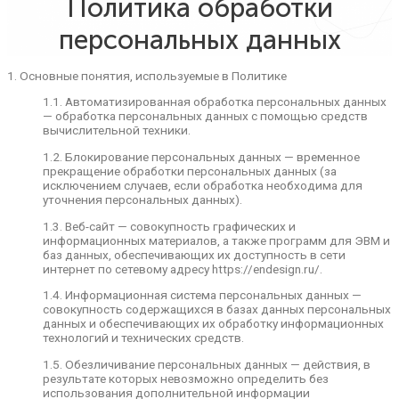
Политика обработки
1.4. Информационная система персональных
персональных данных
данных — совокупность содержащихся в базах
данных персональных данных и
обеспечивающих их обработку
1. Основные понятия, используемые в Политике
информационных технологий и технических
средств.
1.1. Автоматизированная обработка персональных данных
— обработка персональных данных с помощью средств
1.5. Обезличивание персональных данных —
вычислительной техники.
действия, в результате которых невозможно
Отказаться
определить без использования
1.2. Блокирование персональных данных — временное
дополнительной информации принадлежность
прекращение обработки персональных данных (за
персональных данных конкретному
Согласен
исключением случаев, если обработка необходима для
Пользователю или иному субъекту
уточнения персональных данных).
персональных данных.
1.3. Веб-сайт — совокупность графических и
1.6. Обработка персональных данных — любое
информационных материалов, а также программ для ЭВМ и
действие (операция) или совокупность
баз данных, обеспечивающих их доступность в сети
действий (операций), совершаемых с
интернет по сетевому адресу https://endesign.ru/.
использованием средств автоматизации или
без использования таких средств с
1.4. Информационная система персональных данных —
персональными данными, включая сбор, запись,
совокупность содержащихся в базах данных персональных
систематизацию, накопление, хранение,
данных и обеспечивающих их обработку информационных
уточнение (обновление, изменение), извлечение,
технологий и технических средств.
использование, передачу (распространение,
предоставление, доступ), обезличивание,
1.5. Обезличивание персональных данных — действия, в
блокирование, удаление, уничтожение
результате которых невозможно определить без
персональных данных.
использования дополнительной информации