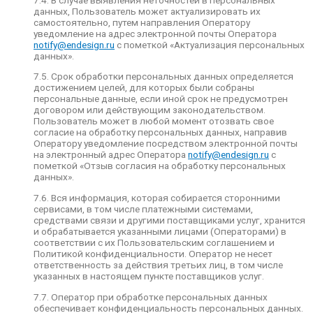
данных, Пользователь может актуализировать их
— номера телефонов;
самостоятельно, путем направления Оператору
уведомление на адрес электронной почты Оператора
— дополнительные персональные данные
notify@endesign.ru
с пометкой «Актуализация персональных
Пользователя, предоставленные
данных».
Пользователем по личной инициативе без
истребования таковых Оператором.
7.5. Срок обработки персональных данных определяется
достижением целей, для которых были собраны
7. Порядок сбора, хранения, передачи и обработки
персональные данные, если иной срок не предусмотрен
персональных данных
договором или действующим законодательством.
Пользователь может в любой момент отозвать свое
7.1. Безопасность персональных данных,
согласие на обработку персональных данных, направив
которые обрабатываются Оператором,
Оператору уведомление посредством электронной почты
обеспечивается путем реализации правовых,
на электронный адрес Оператора
notify@endesign.ru
с
организационных и технических мер,
пометкой «Отзыв согласия на обработку персональных
необходимых для выполнения в полном
данных».
объеме требований действующего
законодательства в области защиты
7.6. Вся информация, которая собирается сторонними
персональных данных.
сервисами, в том числе платежными системами,
средствами связи и другими поставщиками услуг, хранится
7.2. Оператор обеспечивает сохранность
и обрабатывается указанными лицами (Операторами) в
персональных данных и принимает все
соответствии с их Пользовательским соглашением и
возможные меры, исключающие доступ к
Политикой конфиденциальности. Оператор не несет
персональным данным неуполномоченных лиц.
ответственность за действия третьих лиц, в том числе
указанных в настоящем пункте поставщиков услуг.
7.3. Персональные данные Пользователя
никогда, ни при каких условиях не будут
7.7. Оператор при обработке персональных данных
переданы третьим лицам, за исключением
обеспечивает конфиденциальность персональных данных.
случаев, связанных с исполнением