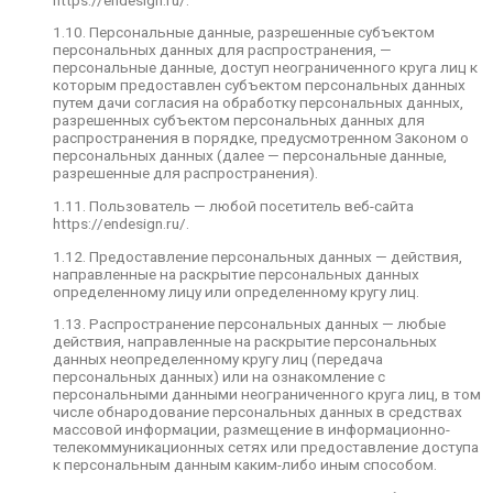
данных (далее — персональные данные,
разрешенные для распространения).
1.10. Персональные данные, разрешенные субъектом
персональных данных для распространения, —
1.11. Пользователь — любой посетитель веб-
персональные данные, доступ неограниченного круга лиц к
сайта https://endesign.ru/.
которым предоставлен субъектом персональных данных
путем дачи согласия на обработку персональных данных,
1.12. Предоставление персональных данных —
разрешенных субъектом персональных данных для
действия, направленные на раскрытие
распространения в порядке, предусмотренном Законом о
персональных данных определенному лицу или
персональных данных (далее — персональные данные,
определенному кругу лиц.
разрешенные для распространения).
1.13. Распространение персональных данных —
1.11. Пользователь — любой посетитель веб-сайта
любые действия, направленные на раскрытие
https://endesign.ru/.
персональных данных неопределенному кругу
лиц (передача персональных данных) или на
1.12. Предоставление персональных данных — действия,
ознакомление с персональными данными
направленные на раскрытие персональных данных
неограниченного круга лиц, в том числе
определенному лицу или определенному кругу лиц.
обнародование персональных данных в
средствах массовой информации, размещение в
1.13. Распространение персональных данных — любые
информационно-телекоммуникационных сетях
действия, направленные на раскрытие персональных
или предоставление доступа к персональным
данных неопределенному кругу лиц (передача
данным каким-либо иным способом.
персональных данных) или на ознакомление с
персональными данными неограниченного круга лиц, в том
1.14. Уничтожение персональных данных —
числе обнародование персональных данных в средствах
любые действия, в результате которых
массовой информации, размещение в информационно-
персональные данные уничтожаются
телекоммуникационных сетях или предоставление доступа
безвозвратно с невозможностью дальнейшего
к персональным данным каким-либо иным способом.
восстановления содержания персональных
данных в информационной системе