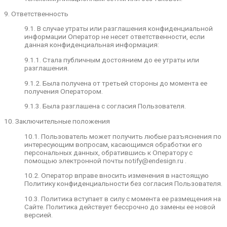
сторонними сервисами, в том числе
платежными системами, средствами связи и
9. Ответственность
другими поставщиками услуг, хранится и
обрабатывается указанными лицами
9.1. В случае утраты или разглашения конфиденциальной
(Операторами) в соответствии с их
информации Оператор не несет ответственности, если
Пользовательским соглашением и Политикой
данная конфиденциальная информация:
конфиденциальности. Оператор не несет
9.1.1. Стала публичным достоянием до ее утраты или
ответственность за действия третьих лиц, в том
разглашения.
числе указанных в настоящем пункте
поставщиков услуг.
9.1.2. Была получена от третьей стороны до момента ее
получения Оператором.
7.7. Оператор при обработке персональных
данных обеспечивает конфиденциальность
9.1.3. Была разглашена с согласия Пользователя.
персональных данных.
10. Заключительные положения
7.8. Оператор осуществляет хранение
персональных данных в форме, позволяющей
10.1. Пользователь может получить любые разъяснения по
определить субъекта персональных данных, не
интересующим вопросам, касающимся обработки его
дольше, чем этого требуют цели обработки
персональных данных, обратившись к Оператору с
персональных данных, если срок хранения
помощью электронной почты notify@endesign.ru .
персональных данных не установлен
федеральным законом или договором.
10.2. Оператор вправе вносить изменения в настоящую
Политику конфиденциальности без согласия Пользователя.
7.9. Условием прекращения обработки
персональных данных может являться
10.3. Политика вступает в силу с момента ее размещения на
достижение целей обработки персональных
Сайте. Политика действует бессрочно до замены ее новой
данных, истечение срока действия согласия
версией.
субъекта персональных данных, отзыв согласия
субъектом персональных данных или