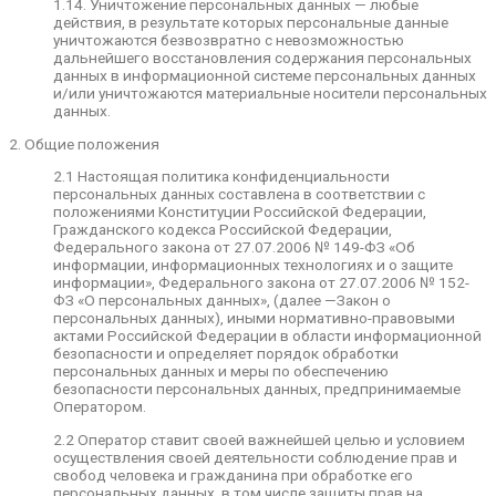
1.14. Уничтожение персональных данных — любые
персональных данных и/или уничтожаются
действия, в результате которых персональные данные
материальные носители персональных данных.
уничтожаются безвозвратно с невозможностью
дальнейшего восстановления содержания персональных
2. Общие положения
данных в информационной системе персональных данных
и/или уничтожаются материальные носители персональных
2.1 Настоящая политика конфиденциальности
данных.
персональных данных составлена в
соответствии с положениями Конституции
2. Общие положения
Российской Федерации, Гражданского кодекса
Российской Федерации, Федерального закона
2.1 Настоящая политика конфиденциальности
от 27.07.2006 № 149-ФЗ «Об информации,
персональных данных составлена в соответствии с
информационных технологиях и о защите
положениями Конституции Российской Федерации,
информации», Федерального закона от
Гражданского кодекса Российской Федерации,
27.07.2006 № 152-ФЗ «О персональных данных»,
Федерального закона от 27.07.2006 № 149-ФЗ «Об
(далее —Закон о персональных данных), иными
информации, информационных технологиях и о защите
нормативно-правовыми актами Российской
информации», Федерального закона от 27.07.2006 № 152-
Федерации в области информационной
ФЗ «О персональных данных», (далее —Закон о
безопасности и определяет порядок обработки
персональных данных), иными нормативно-правовыми
персональных данных и меры по обеспечению
актами Российской Федерации в области информационной
безопасности персональных данных,
безопасности и определяет порядок обработки
предпринимаемые Оператором.
персональных данных и меры по обеспечению
безопасности персональных данных, предпринимаемые
2.2 Оператор ставит своей важнейшей целью и
Оператором.
условием осуществления своей деятельности
соблюдение прав и свобод человека и
2.2 Оператор ставит своей важнейшей целью и условием
гражданина при обработке его персональных
осуществления своей деятельности соблюдение прав и
данных, в том числе защиты прав на
свобод человека и гражданина при обработке его
неприкосновенность частной жизни, личную и
персональных данных, в том числе защиты прав на