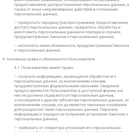
предоставления, распространения персональных данных, а
— принимать правовые, организационные и
также от иных неправомерных действий в отношении
технические меры для защиты персональных
персональных данных;
данных от неправомерного или случайного
доступа к ним, уничтожения, изменения,
— прекратить передачу (распространение, предоставление,
блокирования, копирования, предоставления,
доступ) персональных данных, прекратить обработку и
распространения персональных данных, а также
уничтожить персональные данные в порядке и случаях,
от иных неправомерных действий в отношении
предусмотренных Законом о персональных данных;
персональных данных;
— исполнять иные обязанности, предусмотренные Законом
— прекратить передачу (распространение,
о персональных данных.
предоставление, доступ) персональных данных,
прекратить обработку и уничтожить
4. Основные права и обязанности Пользователя
персональные данные в порядке и случаях,
4.1. Пользователь имеет право:
предусмотренных Законом о персональных
данных;
— получать информацию, касающуюся обработки его
персональных данных, за исключением случаев,
— исполнять иные обязанности,
предусмотренных федеральными законами. Сведения
предусмотренные Законом о персональных
предоставляются Пользователю в доступной форме, и в
данных.
них не должны содержаться персональные данные,
4. Основные права и обязанности Пользователя
относящиеся к другим субъектам персональных данных, за
исключением случаев, когда имеются законные основания
4.1. Пользователь имеет право:
для раскрытия таких персональных данных. Перечень
информации и порядок ее получения установлен Законом о
— получать информацию, касающуюся
персональных данных;
обработки его персональных данных, за
исключением случаев, предусмотренных
— требовать от оператора уточнения его персональных
федеральными законами. Сведения