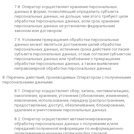
действующего законодательства либо в случае,
7.8. Оператор осуществляет хранение персональных
если Пользователем дано согласие Оператору
данных в форме, позволяющей определить субъекта
на передачу данных третьему лицу для
персональных данных, не дольше, чем этого требуют цели
исполнения обязательств по гражданско-
обработки персональных данных, если срок хранения
правовому договору.
персональных данных не установлен федеральным
законом или договором.
7.4. В случае выявления неточностей в
персональных данных, Пользователь может
7.9. Условием прекращения обработки персональных
актуализировать их самостоятельно, путем
данных может являться достижение целей обработки
направления Оператору уведомление на адрес
персональных данных, истечение срока действия согласия
электронной почты Оператора
субъекта персональных данных, отзыв согласия субъектом
notify@endesign.ru
с пометкой «Актуализация
персональных данных или требование о прекращении
персональных данных».
обработки персональных данных, а также выявление
неправомерной обработки персональных данных.
7.5. Срок обработки персональных данных
определяется достижением целей, для которых
8. Перечень действий, производимых Оператором с полученными
были собраны персональные данные, если иной
персональными данными
срок не предусмотрен договором или
действующим законодательством.
8.1. Оператор осуществляет сбор, запись, систематизацию,
Пользователь может в любой момент отозвать
накопление, хранение, уточнение (обновление, изменение),
свое согласие на обработку персональных
извлечение, использование, передачу (распространение,
данных, направив Оператору уведомление
предоставление, доступ), обезличивание, блокирование,
посредством электронной почты на
удаление и уничтожение персональных данных.
электронный адрес Оператора
notify@endesign.ru
с пометкой «Отзыв согласия
8.2. Оператор осуществляет автоматизированную
на обработку персональных данных».
обработку персональных данных с получением и/или
передачей полученной информации по информационно-
7.6. Вся информация, которая собирается
телекоммуникационным сетям или без таковой.