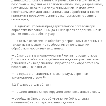
данных, их блокирования или уничтожения в случае, если
предоставляются Пользователю в доступной
персональные данные являются неполными, устаревшими,
форме, и в них не должны содержаться
неточными, незаконно полученными или не являются
персональные данные, относящиеся к другим
необходимыми для заявленной цели обработки, а также
субъектам персональных данных, за
принимать предусмотренные законом меры по защите
исключением случаев, когда имеются законные
своих прав;
основания для раскрытия таких персональных
данных. Перечень информации и порядок ее
— выдвигать условие предварительного согласия при
получения установлен Законом о персональных
обработке персональных данных в целях продвижения на
данных;
рынке товаров, работ и услуг;
— требовать от оператора уточнения его
— на отзыв согласия на обработку персональных данных, а
персональных данных, их блокирования или
также, на направление требования о прекращении
уничтожения в случае, если персональные
обработки персональных данных;
данные являются неполными, устаревшими,
— обжаловать в уполномоченный орган по защите прав
неточными, незаконно полученными или не
Пользователей или в судебном порядке неправомерные
являются необходимыми для заявленной цели
действия или бездействие Оператора при обработке его
обработки, а также принимать
персональных данных;
предусмотренные законом меры по защите
своих прав;
— на осуществление иных прав, предусмотренных
законодательством РФ.
— выдвигать условие предварительного
согласия при обработке персональных данных в
4.2. Пользователь обязан:
целях продвижения на рынке товаров, работ и
услуг;
— предоставлять Оператору достоверные данные о себе;
— на отзыв согласия на обработку
— сообщать Оператору об уточнении (обновлении,
персональных данных, а также, на направление
изменении) своих персональных данных.
требования о прекращении обработки