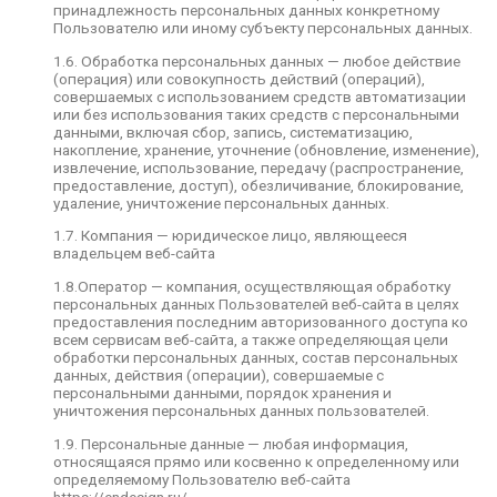
принадлежность персональных данных конкретному
1.7. Компания — юридическое лицо,
Пользователю или иному субъекту персональных данных.
являющееся владельцем веб-сайта
1.6. Обработка персональных данных — любое действие
1.8.Оператор — компания, осуществляющая
(операция) или совокупность действий (операций),
обработку персональных данных Пользователей
совершаемых с использованием средств автоматизации
веб-сайта в целях предоставления последним
или без использования таких средств с персональными
авторизованного доступа ко всем сервисам веб-
данными, включая сбор, запись, систематизацию,
сайта, а также определяющая цели обработки
накопление, хранение, уточнение (обновление, изменение),
персональных данных, состав персональных
извлечение, использование, передачу (распространение,
данных, действия (операции), совершаемые с
предоставление, доступ), обезличивание, блокирование,
персональными данными, порядок хранения и
удаление, уничтожение персональных данных.
уничтожения персональных данных
пользователей.
1.7. Компания — юридическое лицо, являющееся
владельцем веб-сайта
1.9. Персональные данные — любая
информация, относящаяся прямо или косвенно
1.8.Оператор — компания, осуществляющая обработку
к определенному или определяемому
персональных данных Пользователей веб-сайта в целях
Пользователю веб-сайта https://endesign.ru/.
предоставления последним авторизованного доступа ко
всем сервисам веб-сайта, а также определяющая цели
1.10. Персональные данные, разрешенные
обработки персональных данных, состав персональных
субъектом персональных данных для
данных, действия (операции), совершаемые с
распространения, — персональные данные,
персональными данными, порядок хранения и
доступ неограниченного круга лиц к которым
уничтожения персональных данных пользователей.
предоставлен субъектом персональных данных
путем дачи согласия на обработку персональных
1.9. Персональные данные — любая информация,
данных, разрешенных субъектом персональных
относящаяся прямо или косвенно к определенному или
данных для распространения в порядке,
определяемому Пользователю веб-сайта
предусмотренном Законом о персональных
https://endesign.ru/.