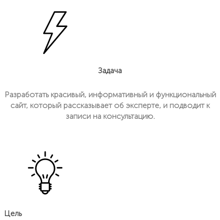
1.7. Компания — юридическое лицо,
являющееся владельцем веб-сайта
1.8.Оператор — компания, осуществляющая
обработку персональных данных Пользователей
веб-сайта в целях предоставления последним
авторизованного доступа ко всем сервисам веб-
сайта, а также определяющая цели обработки
персональных данных, состав персональных
Задача
данных, действия (операции), совершаемые с
персональными данными, порядок хранения и
уничтожения персональных данных
Разработать красивый, информативный и функциональный
пользователей.
сайт, который рассказывает об эксперте, и подводит к
1.9. Персональные данные — любая
записи на консультацию.
информация, относящаяся прямо или косвенно
к определенному или определяемому
Пользователю веб-сайта https://endesign.ru/.
1.10. Персональные данные, разрешенные
субъектом персональных данных для
распространения, — персональные данные,
доступ неограниченного круга лиц к которым
предоставлен субъектом персональных данных
путем дачи согласия на обработку персональных
данных, разрешенных субъектом персональных
данных для распространения в порядке,
Цель
предусмотренном Законом о персональных