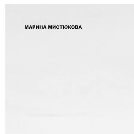
персональных данных. Оператор принимает
необходимые меры и/или обеспечивает их
принятие по удалению или уточнению неполных
или неточных данных.
6. Цели и условия обработки персональных данных
6.1. Цель обработки персональных данных
Пользователя — предоставление доступа
Пользователю к сервисам, информации и/или
материалам, содержащимся на веб-сайте.
6.2. Оператор обрабатывает персональные
данные Пользователя только в случае их
заполнения и/или отправки Пользователем
самостоятельно через специальные формы,
расположенные на сайте https://endesign.ru/.
Заполняя соответствующие формы и/или
отправляя свои персональные данные
Оператору, Пользователь выражает свое
согласие с данной Политикой.
6.3. В состав персональных данных
Пользователей, обрабатываемых Оператором,
входят:
— фамилия, имя, отчество,
— сведения об адресе электронной почты;