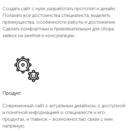
данных (далее — персональные данные,
разрешенные для распространения).
Создать сайт с нуля, разработать прототип и дизайн.
Показать все достоинства специалиста, выделить
1.11. Пользователь — любой посетитель веб-
сайта https://endesign.ru/.
преимущества, особенности работы и достижения.
Сделать комфортным и привлекательным для сбора
1.12. Предоставление персональных данных —
действия, направленные на раскрытие
заявок на занятия и консультации.
персональных данных определенному лицу или
определенному кругу лиц.
1.13. Распространение персональных данных —
любые действия, направленные на раскрытие
персональных данных неопределенному кругу
лиц (передача персональных данных) или на
ознакомление с персональными данными
неограниченного круга лиц, в том числе
обнародование персональных данных в
средствах массовой информации, размещение в
информационно-телекоммуникационных сетях
Продукт
или предоставление доступа к персональным
данным каким-либо иным способом.
Современный сайт с актуальным дизайном, с доступной
1.14. Уничтожение персональных данных —
и понятной информацией о специалисте и его
любые действия, в результате которых
персональные данные уничтожаются
продуктах, и главное – возможностью связи с ним
безвозвратно с невозможностью дальнейшего
напрямую.
восстановления содержания персональных
данных в информационной системе