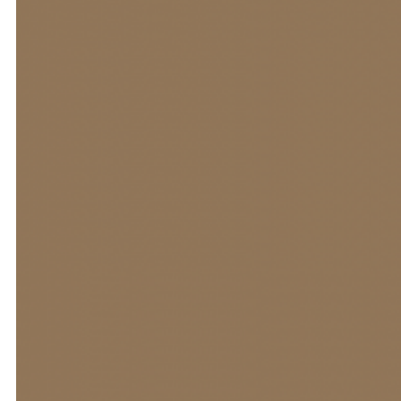
сторонними сервисами, в том числе
платежными системами, средствами связи и
другими поставщиками услуг, хранится и
обрабатывается указанными лицами
(Операторами) в соответствии с их
Пользовательским соглашением и Политикой
конфиденциальности. Оператор не несет
ответственность за действия третьих лиц, в том
числе указанных в настоящем пункте
поставщиков услуг.
7.7. Оператор при обработке персональных
данных обеспечивает конфиденциальность
персональных данных.
7.8. Оператор осуществляет хранение
персональных данных в форме, позволяющей
определить субъекта персональных данных, не
дольше, чем этого требуют цели обработки
персональных данных, если срок хранения
персональных данных не установлен
федеральным законом или договором.
7.9. Условием прекращения обработки
персональных данных может являться
достижение целей обработки персональных
данных, истечение срока действия согласия
субъекта персональных данных, отзыв согласия
субъектом персональных данных или