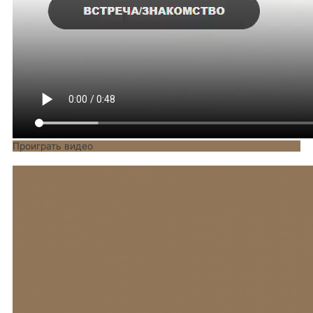
действующего законодательства либо в случае,
если Пользователем дано согласие Оператору
на передачу данных третьему лицу для
исполнения обязательств по гражданско-
правовому договору.
7.4. В случае выявления неточностей в
персональных данных, Пользователь может
актуализировать их самостоятельно, путем
направления Оператору уведомление на адрес
электронной почты Оператора
notify@endesign.ru
с пометкой «Актуализация
персональных данных».
Проиграть видео
7.5. Срок обработки персональных данных
определяется достижением целей, для которых
были собраны персональные данные, если иной
срок не предусмотрен договором или
действующим законодательством.
Пользователь может в любой момент отозвать
свое согласие на обработку персональных
данных, направив Оператору уведомление
посредством электронной почты на
электронный адрес Оператора
notify@endesign.ru
с пометкой «Отзыв согласия
на обработку персональных данных».
7.6. Вся информация, которая собирается