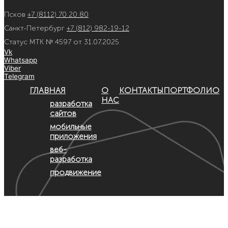
Псков
+7 (8112) 70 20 80
Санкт-Петербург
+7 (812) 982-19-12
Статус МТК № 4597 от 31.07.2025
Vk
Whatsapp
Viber
Telegram
ГЛАВНАЯ
О
КОНТАКТЫ
ПОРТФОЛИО
НАС
разработка
сайтов
мобильные
приложения
веб-
разработка
продвижение