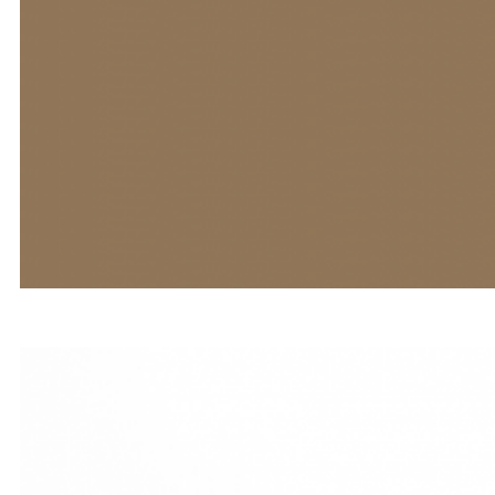
требование о прекращении обработки
персональных данных, а также выявление
неправомерной обработки персональных
данных.
8. Перечень действий, производимых Оператором с
полученными персональными данными
8.1. Оператор осуществляет сбор, запись,
систематизацию, накопление, хранение,
уточнение (обновление, изменение), извлечение,
использование, передачу (распространение,
предоставление, доступ), обезличивание,
блокирование, удаление и уничтожение
персональных данных.
8.2. Оператор осуществляет
автоматизированную обработку персональных
данных с получением и/или передачей
полученной информации по информационно-
телекоммуникационным сетям или без таковой.
9. Ответственность
9.1. В случае утраты или разглашения
конфиденциальной информации Оператор не
несет ответственности, если данная
конфиденциальная информация: