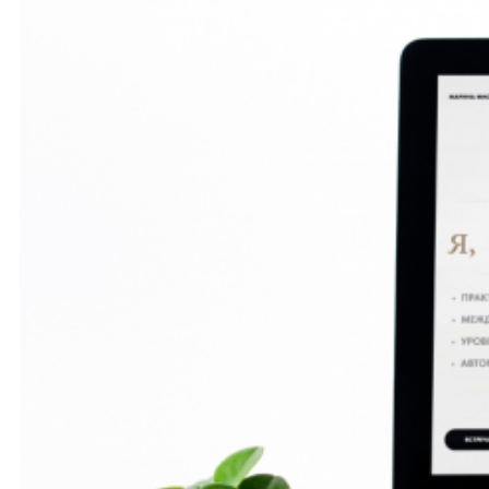
9.1.1. Стала публичным достоянием до ее утраты
или разглашения.
9.1.2. Была получена от третьей стороны до
момента ее получения Оператором.
9.1.3. Была разглашена с согласия
Пользователя.
10. Заключительные положения
10.1. Пользователь может получить любые
разъяснения по интересующим вопросам,
касающимся обработки его персональных
данных, обратившись к Оператору с помощью
электронной почты notify@endesign.ru .
10.2. Оператор вправе вносить изменения в
настоящую Политику конфиденциальности без
согласия Пользователя.
10.3. Политика вступает в силу с момента ее
размещения на Сайте. Политика действует
бессрочно до замены ее новой версией.
10.4. Актуальная версия Политики в свободном
доступе расположена в сети Интернет по адресу
https://endesign.ru/privacy-policy