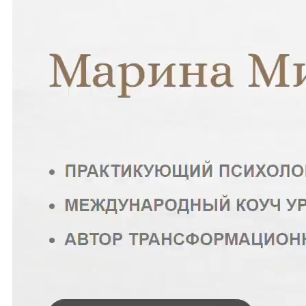
— номера телефонов;
— дополнительные персональные данные
Пользователя, предоставленные
Пользователем по личной инициативе без
истребования таковых Оператором.
7. Порядок сбора, хранения, передачи и обработки
персональных данных
7.1. Безопасность персональных данных,
которые обрабатываются Оператором,
обеспечивается путем реализации правовых,
организационных и технических мер,
необходимых для выполнения в полном
объеме требований действующего
законодательства в области защиты
персональных данных.
7.2. Оператор обеспечивает сохранность
персональных данных и принимает все
возможные меры, исключающие доступ к
персональным данным неуполномоченных лиц.
7.3. Персональные данные Пользователя
никогда, ни при каких условиях не будут
переданы третьим лицам, за исключением
случаев, связанных с исполнением